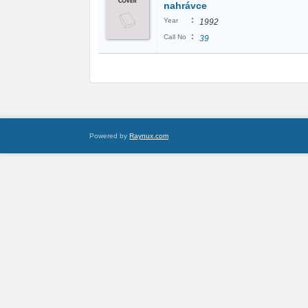
nahrávce
:
Year
1992
:
Call No
39
Powered by
Raynux.com