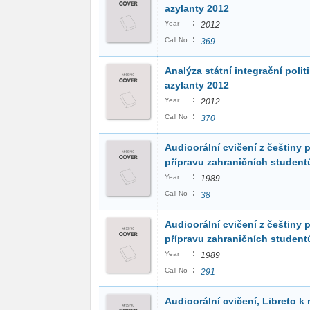
azylanty 2012
:
Year
2012
:
Call No
369
Analýza státní integrační polit
azylanty 2012
:
Year
2012
:
Call No
370
Audioorální cvičení z češtiny 
přípravu zahraničních student
:
Year
1989
:
Call No
38
Audioorální cvičení z češtiny 
přípravu zahraničních student
:
Year
1989
:
Call No
291
Audioorální cvičení, Libreto k