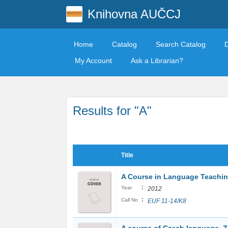
Knihovna AUČCJ
Home
Catalog
Search Catalog
My Account
Ask a Librarian?
Results for "A"
Title
A Course in Language Teachi
:
Year
2012
:
Call No
EUF 11-14/K8