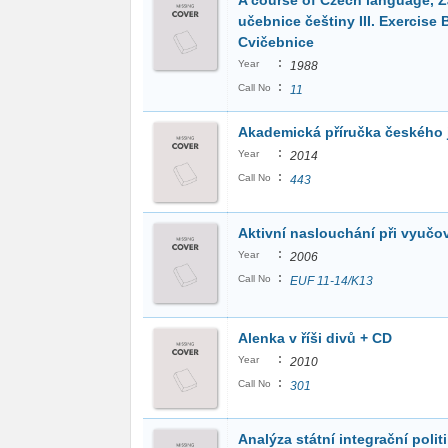
A course of Czech language, Z
učebnice češtiny III. Exercise
Cvičebnice
:
Year
1988
:
Call No
11
Akademická příručka českého 
:
Year
2014
:
Call No
443
Aktivní naslouchání při vyučo
:
Year
2006
:
Call No
EUF 11-14/K13
Alenka v říši divů + CD
:
Year
2010
:
Call No
301
Analýza státní integrační polit