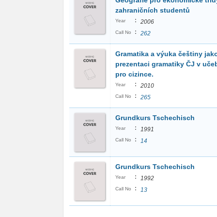
Geografie pro ekonomické tříd
zahraničních studentů
:
Year
2006
:
Call No
262
Gramatika a výuka češtiny jak
prezentaci gramatiky ČJ v uče
pro cizince.
:
Year
2010
:
Call No
265
Grundkurs Tschechisch
:
Year
1991
:
Call No
14
Grundkurs Tschechisch
:
Year
1992
:
Call No
13