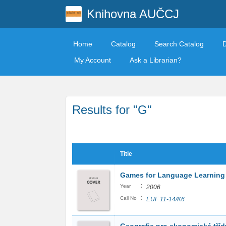
Knihovna AUČCJ
Home
Catalog
Search Catalog
My Account
Ask a Librarian?
Results for "G"
Title
Games for Language Learning
:
Year
2006
:
Call No
EUF 11-14/K6