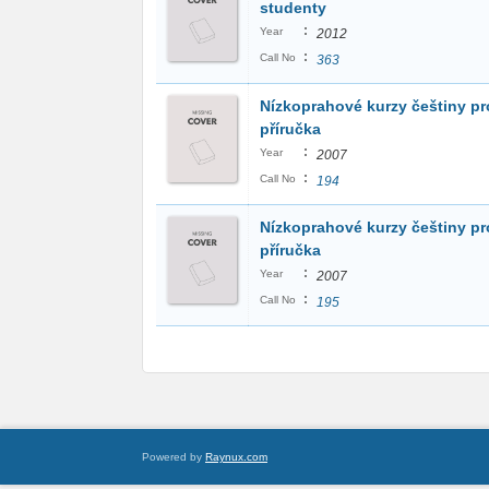
studenty
:
Year
2012
:
Call No
363
Nízkoprahové kurzy češtiny pro
příručka
:
Year
2007
:
Call No
194
Nízkoprahové kurzy češtiny pro
příručka
:
Year
2007
:
Call No
195
Powered by
Raynux.com