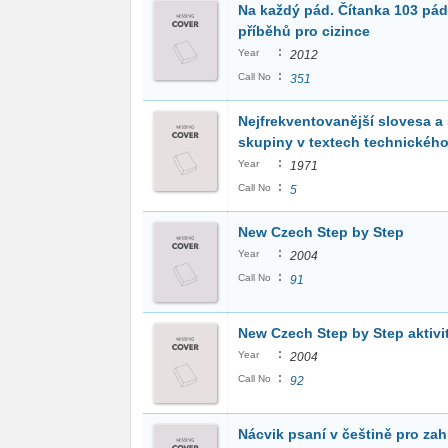
Na každý pád. Čítanka 103 pá
příběhů pro cizince
:
Year
2012
:
Call No
351
Nejfrekventovanější slovesa a
skupiny v textech technickéh
:
Year
1971
:
Call No
5
New Czech Step by Step
:
Year
2004
:
Call No
91
New Czech Step by Step aktivi
:
Year
2004
:
Call No
92
Nácvik psaní v češtině pro zah