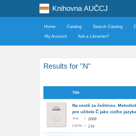
Knihovna AUČCJ
Home
Catalog
Search Catalog
My Account
Ask a Librarian?
Results for "N"
Title
Na cestě za češtinou. Metodic
pro učitele Č jako cizího jazyk
:
Year
2008
:
Call No
234