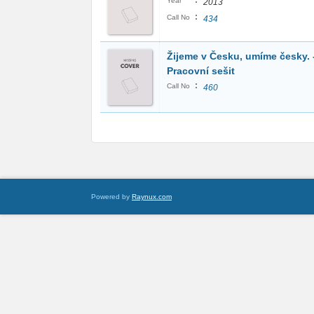
:
Year
2013
:
Call No
434
Žijeme v Česku, umíme česky. 
Pracovní sešit
:
Call No
460
Powered by
Raynux.com