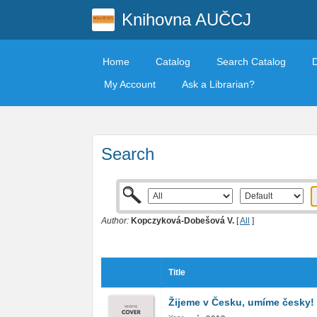
Knihovna AUČCJ
Home
Catalog
Search Catalog
My Account
Ask a Librarian?
Search
Author:
Kopczyková-Dobešová V.
[
All
]
Title
Žijeme v Česku, umíme česky!